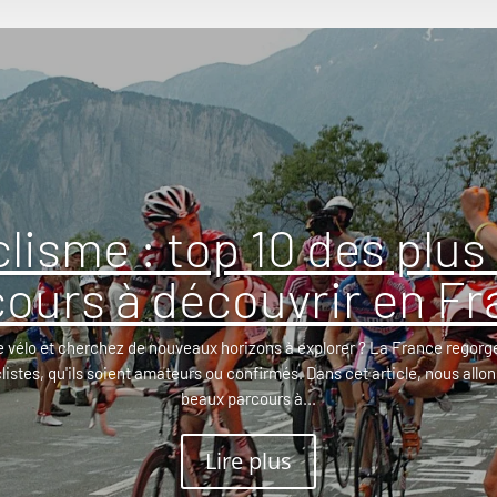
clisme : top 10 des plus
ours à découvrir en F
e vélo et cherchez de nouveaux horizons à explorer ? La France regorge
clistes, qu'ils soient amateurs ou confirmés. Dans cet article, nous allon
beaux parcours à...
Lire plus