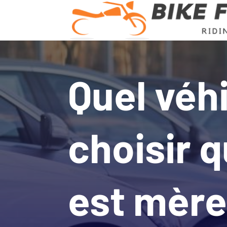
Quel véh
choisir 
est mèr