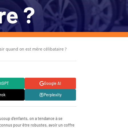
re ?
sir quand on est mère célibataire ?
atGPT
Google AI
rok
Perplexity
ucoup d’enfants, on a tendance à se
connus pour être robustes, avoir un coffre