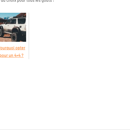
du choix pour tous les goûts !
ourquoi opter
pour un 4×4 ?