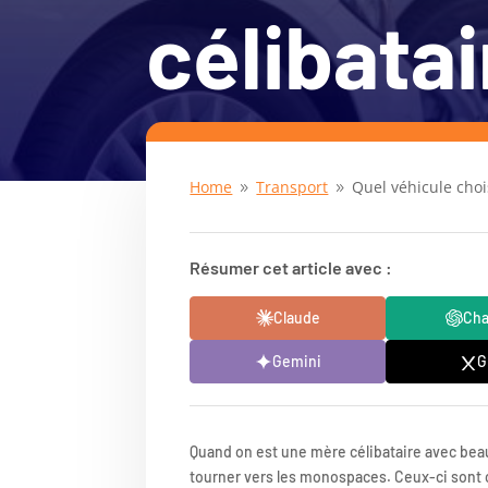
célibatai
Home
Transport
Quel véhicule choi
9
9
Résumer cet article avec :
Claude
Ch
Gemini
G
Quand on est une mère célibataire avec bea
tourner vers les monospaces. Ceux-ci sont 