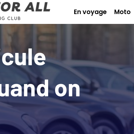
En voyage
Moto
icule
quand on
e