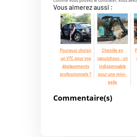
Comme vous pouvez le constater, vous avez 
Vous aimerez aussi :
Pourquoi choisir
Chenille en
P
un VTC pour vos
caoutchouc : un
déplacements
indispensable
professionnels ?
pour une mini-
pelle
Commentaire(s)