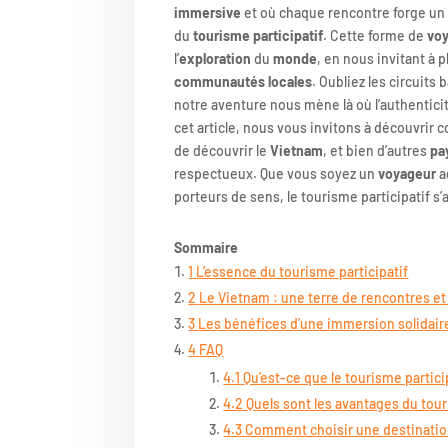
immersive
et où chaque rencontre forge un l
du
tourisme participatif
. Cette forme de
vo
l’
exploration
du
monde
, en nous invitant à 
communautés locales
. Oubliez les circuits
notre aventure nous mène là où l’authenticité
cet article, nous vous invitons à découvri
de découvrir le
Vietnam
, et bien d’autres
pa
respectueux. Que vous soyez un
voyageur
a
porteurs de sens, le tourisme participatif s
Sommaire
1
L’essence du tourisme participatif
2
Le Vietnam : une terre de rencontres e
3
Les bénéfices d’une immersion solidair
4
FAQ
4.1
Qu’est-ce que le tourisme partici
4.2
Quels sont les avantages du tour
4.3
Comment choisir une destination