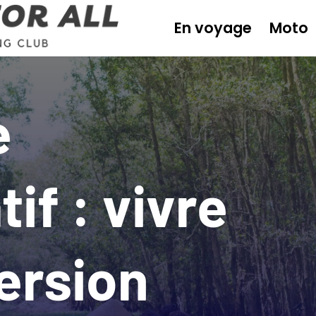
En voyage
Moto
e
tif : vivre
ersion