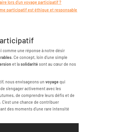
aire lors d’un voyage participatif ?
me participatif est éthique et responsable
articipatif
ui comme une réponse à notre désir
rables
. Ce concept, loin d’une simple
ersion
et la
solidarité
sont au cœur de nos
tif, nous envisageons un
voyage
qui
it de s’engager activement avec les
outumes, de comprendre leurs défis et de
C’est une chance de contribuer
vant des moments d’une rare intensité