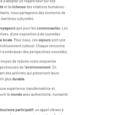
se à adopter un regard neuf sur nos
ité
et la
richesse
des relations humaines.
habitants, nous partageons des moments de
 barrières culturelles.
voyageurs
que pour les
communautés
. Les
atives, d’une exposition à de nouvelles
 locale
. Pour nous, ces
séjours
sont une
nrichissement culturel. Chaque rencontre
t à embrasser des perspectives nouvelles.
 moyen de réduire notre empreinte
pectueuses de l’
environnement
. En
nt des activités qui préservent leurs
nir plus
durable
.
re une expérience transformatrice et
vrir le
monde
avec authenticité, humanité
e
tourisme participatif
, un appel vibrant à