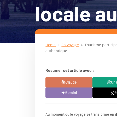
locale a
Home
En voyage
Tourisme participa
9
9
authentique
Résumer cet article avec :
Claude
Ch
Gemini
G
Au moment où le voyage se transforme en
d