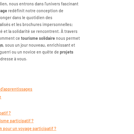
ien, nous entrons dans l’univers fascinant
yage
redéfinit notre conception de
plonger dans le quotidien des
 balisés et les brochures impersonnelles;
 et la solidarité se rencontrent. À travers
r comment ce
tourisme solidaire
nous permet
ys
, sous un jour nouveau, enrichissant et
guerri ou un novice en quête de
projets
’adresse à vous.
t d’apprentissages
e
patif ?
isme participatif ?
 pour un voyage participatif ?