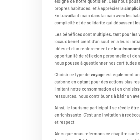
éloigné de notre quotidien. Cela nous pous
propres habitudes, et à apprécier la
simplic
En travaillant main dans la main avec les 
complicité et de solidarité qui dépassent les
Les bénéfices sont multiples, tant pour les
locaux bénéficient d’un soutien à leurs initi
idées et d’un renforcement de leur
économie
opportunité de réflexion personnelle et d’e
nous pousse à questionner nos certitudes e
Choisir ce type de
voyage
est également un
carbone en optant pour des actions plus res
limitant notre consommation et en choisissa
ressources, nous contribuons à bâtir un ave
Ainsi, le tourisme participatif se révèle êt
enrichissante. C’est une invitation à redécou
et respect.
Alors que nous refermons ce chapitre sur l