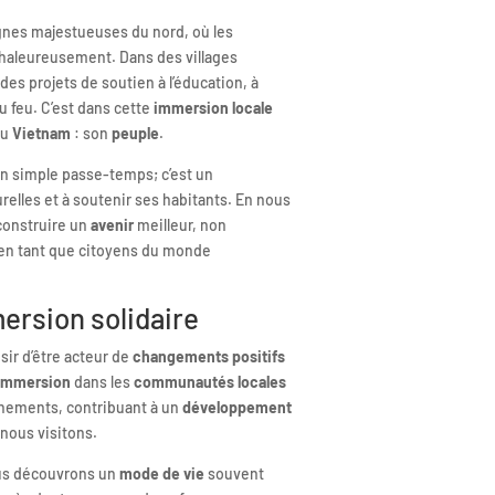
gnes majestueuses du nord, où les
haleureusement. Dans des villages
des projets de soutien à l’éducation, à
u feu. C’est dans cette
immersion locale
du
Vietnam
: son
peuple
.
un simple passe-temps; c’est un
elles et à soutenir ses habitants. En nous
 construire un
avenir
meilleur, non
 en tant que citoyens du monde
ersion solidaire
isir d’être acteur de
changements positifs
immersion
dans les
communautés locales
nements, contribuant à un
développement
nous visitons.
nous découvrons un
mode de vie
souvent