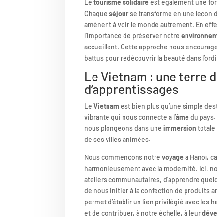
Le
tourisme solidaire
est également une fo
Chaque
séjour
se transforme en une leçon de
amènent à voir le monde autrement. En effe
l’importance de préserver notre
environne
accueillent. Cette approche nous encourage 
battus pour redécouvrir la beauté dans l’ordi
Le Vietnam : une terre 
d’apprentissages
Le
Vietnam
est bien plus qu’une simple dest
vibrante qui nous connecte à l’
âme
du pays. 
nous plongeons dans une
immersion
totale
de ses villes animées.
Nous commençons notre
voyage
à Hanoï, ca
harmonieusement avec la modernité. Ici, nou
ateliers communautaires, d’apprendre quelq
de nous initier à la confection de produits 
permet d’établir un lien privilégié avec les
et de contribuer, à notre échelle, à leur
déve