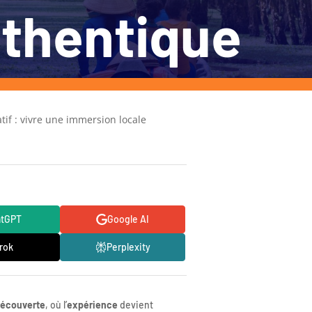
uthentique
tif : vivre une immersion locale
atGPT
Google AI
rok
Perplexity
écouverte
, où l’
expérience
devient