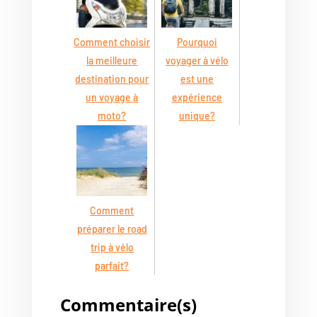
Comment choisir
Pourquoi
la meilleure
voyager à vélo
destination pour
est une
un voyage à
expérience
moto?
unique?
Comment
préparer le road
trip à vélo
parfait?
Commentaire(s)