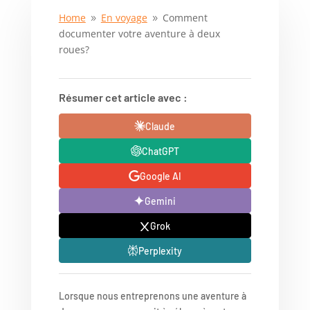
Home
En voyage
Comment
9
9
documenter votre aventure à deux
roues?
Résumer cet article avec :
Claude
ChatGPT
Google AI
Gemini
Grok
Perplexity
Lorsque nous entreprenons une aventure à