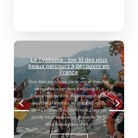
Le cyclisme : top 10 des plus
beaux parcours à découvrir en
France
Vous êtes passionné par le vélo et cherchez
de nouveaux horizons à explorer ? La
France regorge d'itinéraires magnifiques
pour satisfaire tous les cyclistes, qu'ils
soient amateurs ou confirmés. Dans cet
article, nous allons vous présenter les 10
plus beaux parcours à...