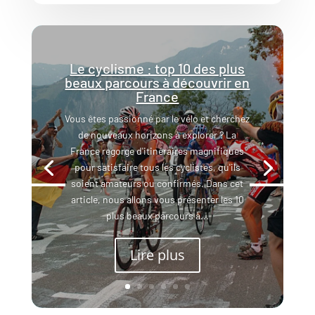
Le cyclisme : top 10 des plus
beaux parcours à découvrir en
France
Vous êtes passionné par le vélo et cherchez
de nouveaux horizons à explorer ? La
France regorge d'itinéraires magnifiques
pour satisfaire tous les cyclistes, qu'ils
soient amateurs ou confirmés. Dans cet
article, nous allons vous présenter les 10
plus beaux parcours à...
Lire plus