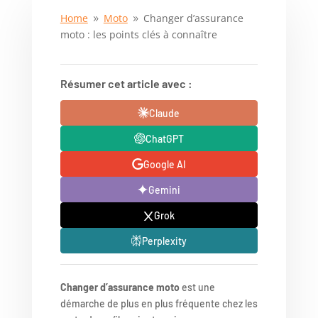
Home
Moto
Changer d’assurance
9
9
moto : les points clés à connaître
Résumer cet article avec :
Claude
ChatGPT
Google AI
Gemini
Grok
Perplexity
Changer d’assurance moto
est une
démarche de plus en plus fréquente chez les