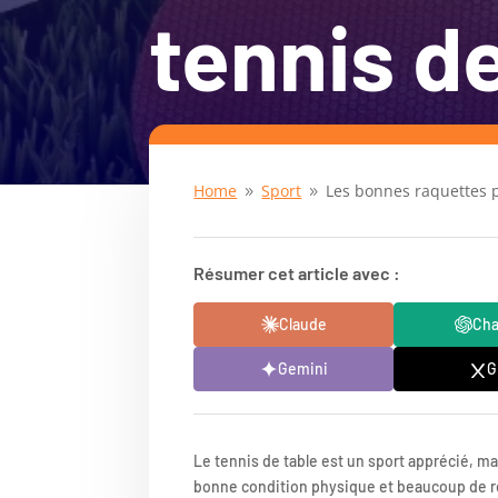
tennis d
Home
Sport
Les bonnes raquettes p
9
9
Résumer cet article avec :
Claude
Ch
Gemini
G
Le tennis de table est un sport apprécié, m
bonne condition physique et beaucoup de ré