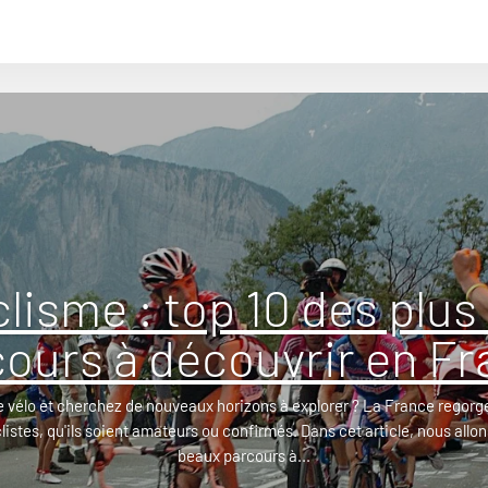
clisme : top 10 des plus
ours à découvrir en F
e vélo et cherchez de nouveaux horizons à explorer ? La France regorge
clistes, qu'ils soient amateurs ou confirmés. Dans cet article, nous allon
beaux parcours à...