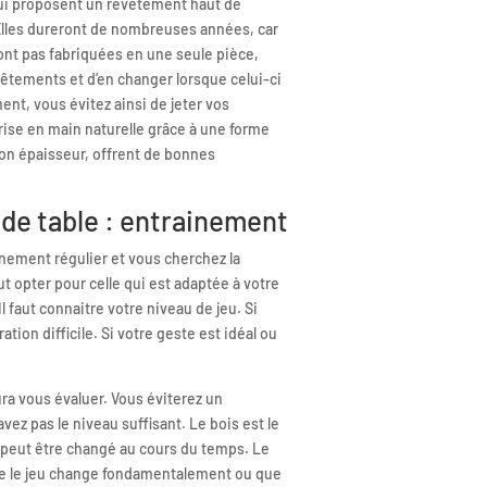
qui proposent un revêtement haut de
lles dureront de nombreuses années, car
sont pas fabriquées en une seule pièce,
êtements et d’en changer lorsque celui-ci
nt, vous évitez ainsi de jeter vos
rise en main naturelle grâce à une forme
son épaisseur, offrent de bonnes
 de table : entrainement
inement régulier et vous cherchez la
aut opter pour celle qui est adaptée à votre
 Il faut connaitre votre niveau de jeu. Si
tion difficile. Si votre geste est idéal ou
.
ra vous évaluer. Vous éviterez un
vez pas le niveau suffisant. Le bois est le
 peut être changé au cours du temps. Le
ue le jeu change fondamentalement ou que