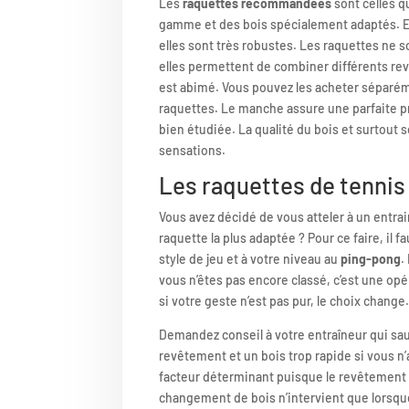
Les
raquettes recommandées
sont celles 
gamme et des bois spécialement adaptés. E
elles sont très robustes. Les raquettes ne 
elles permettent de combiner différents rev
est abimé. Vous pouvez les acheter séparéme
raquettes. Le manche assure une parfaite p
bien étudiée. La qualité du bois et surtout 
sensations.
Les raquettes de tennis
Vous avez décidé de vous atteler à un entra
raquette la plus adaptée ? Pour ce faire, il f
style de jeu et à votre niveau au
ping-pong
.
vous n’êtes pas encore classé, c’est une opéra
si votre geste n’est pas pur, le choix change
Demandez conseil à votre entraîneur qui sau
revêtement et un bois trop rapide si vous n’a
facteur déterminant puisque le revêtement
changement de bois n’intervient que lorsq