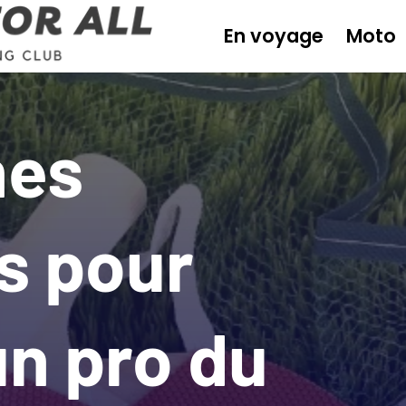
En voyage
Moto
nes
s pour
un pro du