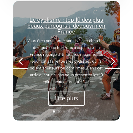
Le cyclisme : top 10 des plus
beaux parcours à découvrir en
France
Vous êtes passionné par le vélo et cherchez
de nouveaux horizons à explorer ? La
France regorge d'itinéraires magnifiques
pour satisfaire tous les cyclistes, qu'ils
soient amateurs ou confirmés. Dans cet
article, nous allons vous présenter les 10
plus beaux parcours à...
Lire plus