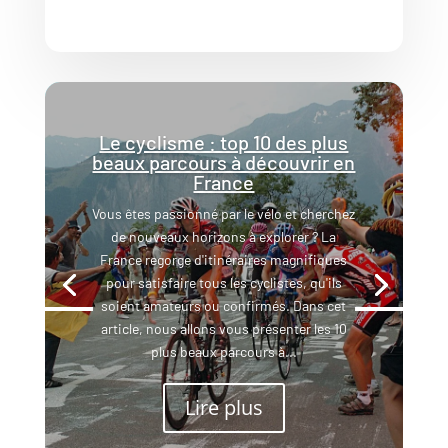
Le cyclisme : top 10 des plus
beaux parcours à découvrir en
France
Vous êtes passionné par le vélo et cherchez
de nouveaux horizons à explorer ? La
France regorge d'itinéraires magnifiques
pour satisfaire tous les cyclistes, qu'ils
soient amateurs ou confirmés. Dans cet
article, nous allons vous présenter les 10
plus beaux parcours à...
Lire plus