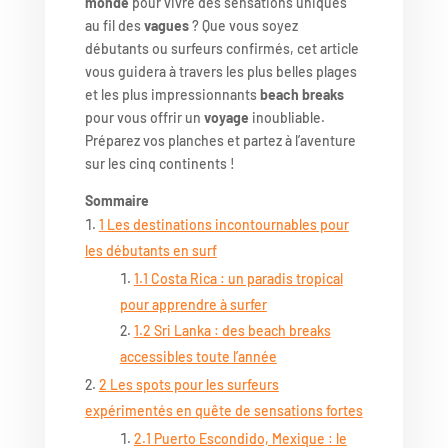
monde
pour vivre des sensations uniques
au fil des
vagues
? Que vous soyez
débutants ou surfeurs confirmés, cet article
vous guidera à travers les plus belles plages
et les plus impressionnants
beach breaks
pour vous offrir un
voyage
inoubliable.
Préparez vos planches et partez à l’aventure
sur les cinq continents !
Sommaire
1
Les destinations incontournables pour
les débutants en surf
1.1
Costa Rica : un paradis tropical
pour apprendre à surfer
1.2
Sri Lanka : des beach breaks
accessibles toute l’année
2
Les spots pour les surfeurs
expérimentés en quête de sensations fortes
2.1
Puerto Escondido, Mexique : le