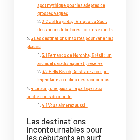
spot mythique pour les adeptes de
grosses vagues
2.2
Jeffreys Bay, Afrique du Sud :
des vagues tubulaires pour les experts
3
Les destinations insolites pour varier les
plaisirs
3.1
Fernando de Noronha, Brésil : un
archipel paradisiaque et préservé
3.2
Bells Beach, Australie : un spot
légendaire au milieu des kangourous
4
Le surf, une passion à partager aux
quatre coins du monde
4.1
Vous aimerez aussi :
Les destinations
incontournables pour
les débutants en surf