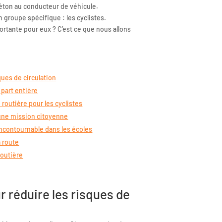
iéton au conducteur de véhicule.
n groupe spécifique : les cyclistes.
portante pour eux ? C’est ce que nous allons
ques de circulation
part entière
 routière pour les cyclistes
, une mission citoyenne
 incontournable dans les écoles
a route
routière
r réduire les risques de