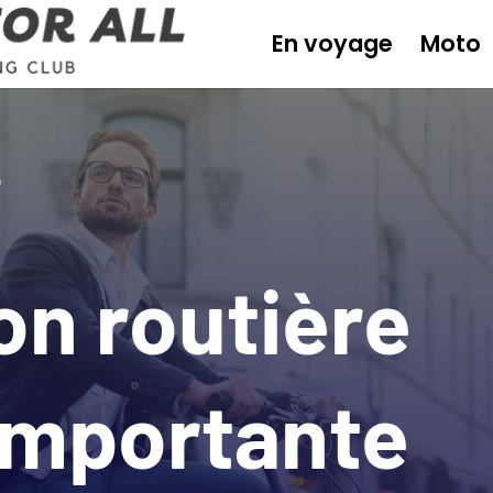
En voyage
Moto
i
on routière
 importante