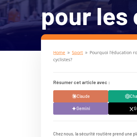
pour les 
Home
Sport
Pourquoi l’éducation ro
9
9
cyclistes?
Résumer cet article avec :
Claude
Ch
Gemini
G
Chez nous, la sécurité routière prend une pl