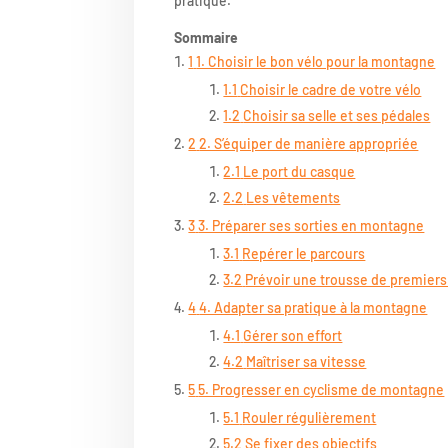
pratique.
Sommaire
1
1. Choisir le bon vélo pour la montagne
1.1
Choisir le cadre de votre vélo
1.2
Choisir sa selle et ses pédales
2
2. S’équiper de manière appropriée
2.1
Le port du casque
2.2
Les vêtements
3
3. Préparer ses sorties en montagne
3.1
Repérer le parcours
3.2
Prévoir une trousse de premier
4
4. Adapter sa pratique à la montagne
4.1
Gérer son effort
4.2
Maîtriser sa vitesse
5
5. Progresser en cyclisme de montagne
5.1
Rouler régulièrement
5.2
Se fixer des objectifs