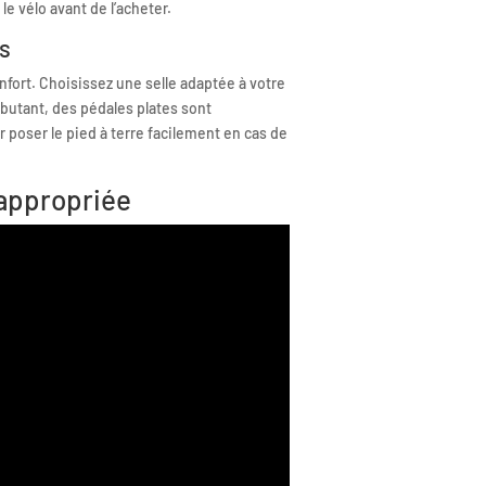
 le vélo avant de l’acheter.
es
nfort. Choisissez une selle adaptée à votre
butant, des pédales plates sont
poser le pied à terre facilement en cas de
 appropriée