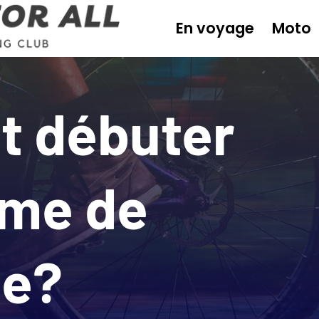
En voyage
Moto
 débuter
sme de
e?