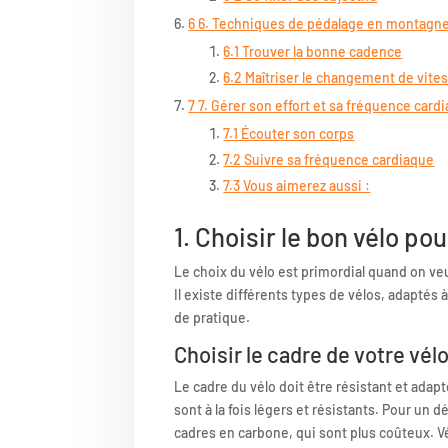
6
6. Techniques de pédalage en montagn
6.1
Trouver la bonne cadence
6.2
Maîtriser le changement de vite
7
7. Gérer son effort et sa fréquence card
7.1
Écouter son corps
7.2
Suivre sa fréquence cardiaque
7.3
Vous aimerez aussi :
1. Choisir le bon vélo po
Le choix du vélo est primordial quand on ve
Il existe différents types de vélos, adaptés 
de pratique.
Choisir le cadre de votre vél
Le cadre du vélo doit être résistant et adapt
sont à la fois légers et résistants. Pour un d
cadres en carbone, qui sont plus coûteux. Vér