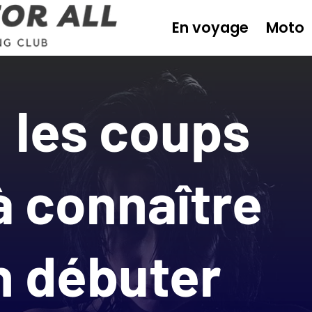
En voyage
Moto
: les coups
à connaître
n débuter