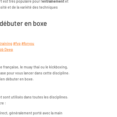
 est très populaire pour l’
entraînement
et
sité et de la variété des techniques
 débuter en boxe
training
#fyp
#foryou
obb Deep
e française, le muay thai ou le kickboxing,
se pour vous lancer dans cette discipline.
bien débuter en boxe.
t sont utilisés dans toutes les disciplines.
re :
direct, généralement porté avec la main