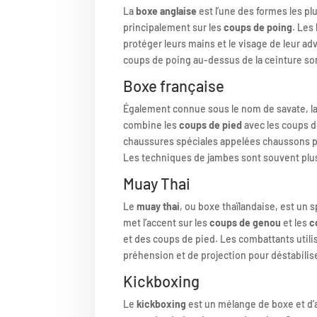
La
boxe anglaise
est l’une des formes les pl
principalement sur les
coups de poing
. Les
protéger leurs mains et le visage de leur adv
coups de poing au-dessus de la ceinture so
Boxe française
Également connue sous le nom de savate, l
combine les
coups de pied
avec les coups d
chaussures spéciales appelées chaussons po
Les techniques de jambes sont souvent plu
Muay Thai
Le
muay thai
, ou boxe thaïlandaise, est un 
met l’accent sur les
coups de genou
et les
c
et des coups de pied. Les combattants util
préhension et de projection pour déstabilise
Kickboxing
Le
kickboxing
est un mélange de boxe et d’a