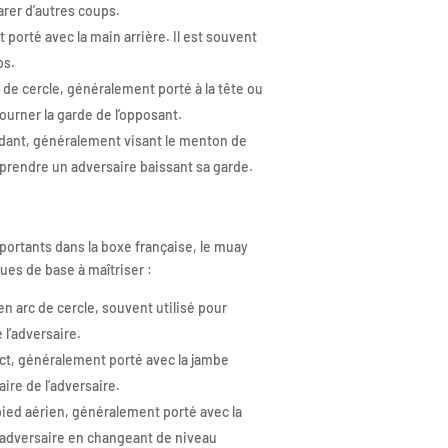
parer d’autres coups.
 porté avec la main arrière. Il est souvent
ps.
 de cercle, généralement porté à la tête ou
tourner la garde de l’opposant.
ndant, généralement visant le menton de
urprendre un adversaire baissant sa garde.
portants dans la boxe française, le muay
ques de base à maîtriser :
en arc de cercle, souvent utilisé pour
 l’adversaire.
rect, généralement porté avec la jambe
aire de l’adversaire.
pied aérien, généralement porté avec la
l’adversaire en changeant de niveau