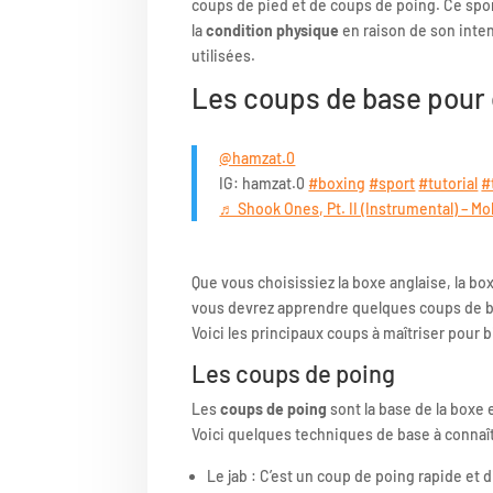
coups de pied et de coups de poing. Ce sport
la
condition physique
en raison de son inten
utilisées.
Les coups de base pour
@hamzat.0
IG: hamzat.0
#boxing
#sport
#tutorial
#
♬ Shook Ones, Pt. II (Instrumental) – M
Que vous choisissiez la boxe anglaise, la box
vous devrez apprendre quelques coups de ba
Voici les principaux coups à maîtriser pour 
Les coups de poing
Les
coups de poing
sont la base de la boxe e
Voici quelques techniques de base à connaît
Le jab : C’est un coup de poing rapide et 