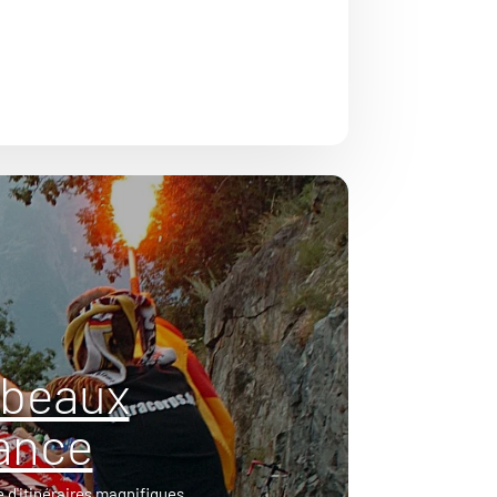
 beaux
rance
 d'itinéraires magnifiques