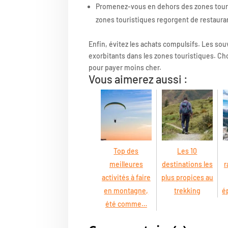
Promenez-vous en dehors des zones touris
zones touristiques regorgent de restaura
Enfin, évitez les achats compulsifs. Les so
exorbitants dans les zones touristiques. Cho
pour payer moins cher.
Vous aimerez aussi :
Top des
Les 10
meilleures
destinations les
r
activités à faire
plus propices au
en montagne,
trekking
é
été comme…