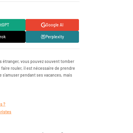
atGPT
Google AI
rok
Perplexity
s étranger, vous pouvez souvent tomber
e faire rouler, il est nécessaire de prendre
 de s’amuser pendant ses vacances, mais
s ?
uristes