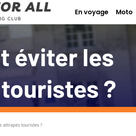
En voyage
Moto
éviter les
 touristes ?
 attrapes touristes ?