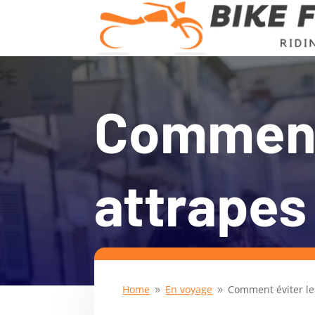
Comment 
attrapes
Home
En voyage
Comment éviter les
9
9