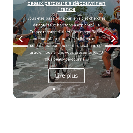
beaux parcours à découvrir en
France
Vous êtes passionné par le vélo et cherchez
de nouveaux horizons à explorer ? La
France regorge d'itinéraires magnifiques
pour satisfaire tous les cyclistes, qu'ils
soient amateurs ou confirmés. Dans cet
article, nous allons vous présenter les 10
plus beaux parcours à...
Lire plus