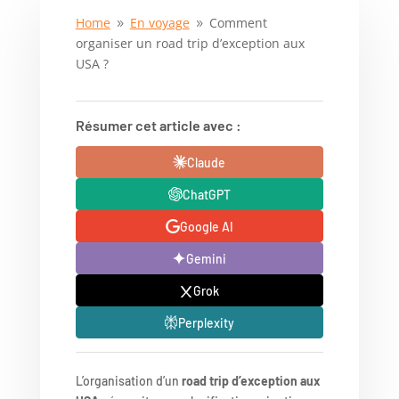
Home
En voyage
Comment
9
9
organiser un road trip d’exception aux
USA ?
Résumer cet article avec :
Claude
ChatGPT
Google AI
Gemini
Grok
Perplexity
L’organisation d’un
road trip d’exception aux