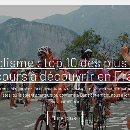
clisme : top 10 des plus
ours à découvrir en F
e vélo et cherchez de nouveaux horizons à explorer ? La France regorge
clistes, qu'ils soient amateurs ou confirmés. Dans cet article, nous allon
beaux parcours à...
Lire plus