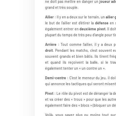
ne doit pas mettre en danger un
joueur ad
grand et très souple.
Ailier
: Il y en a deux sur le terrain, un
ailier
le but de l’ailier est d’étirer la
défense
en s
également entrer en
deuxième pivot
. Il d
plupart du temps de très peu d’angle pour ti
Arrière
: Tout comme l’ailier, il y a deux p
droit
. Pendant les matchs, c’est souvent eu
souvent grands et bien bâtis. Ils tirent f
et quand ils reçoivent la balle, si le tra
également tenter un « un contre un ».
Demi-centre
: C’est le meneur du jeu, il doi
qui annonce les tactiques qui seront misent 
Pivot
: Le rôle du pivot est de déranger la d
et va créer des « trous » pour que les autre
également faire des « blocs » (bloquer un d
Voilà, vous savez plus ou moins tout sur