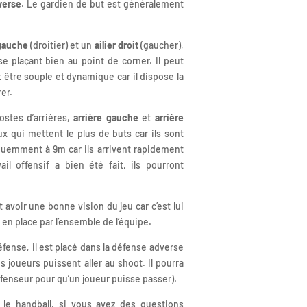
verse
. Le gardien de but est généralement
 gauche
(droitier) et un
ailier droit
(gaucher),
e plaçant bien au point de corner. Il peut
oit être souple et dynamique car il dispose la
rer.
ostes d’arrières,
arrière gauche
et
arrière
x qui mettent le plus de buts car ils sont
réquemment à 9m car ils arrivent rapidement
vail offensif a bien été fait, ils pourront
t avoir une bonne vision du jeu car c’est lui
en place par l’ensemble de l’équipe.
éfense, il est placé dans la défense adverse
s joueurs puissent aller au shoot. Il pourra
éfenseur pour qu’un joueur puisse passer).
 le handball, si vous avez des questions