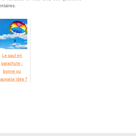
entaires.
Le saut en
parachute :
bonne ou
auvaise idée ?