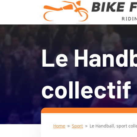
Le Handb
collectif
Home
Sport
Le Handball, sport colle
9
9