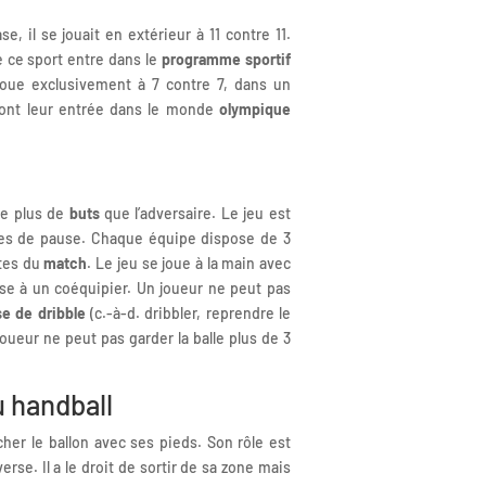
e, il se jouait en extérieur à 11 contre 11.
 ce sport entre dans le
programme sportif
 joue exclusivement à 7 contre 7, dans un
font leur entrée dans le monde
olympique
re plus de
buts
que l’adversaire. Le jeu est
tes de pause. Chaque équipe dispose de 3
utes du
match
. Le jeu se joue à la main avec
asse à un coéquipier. Un joueur ne peut pas
se de dribble
(c.-à-d. dribbler, reprendre le
joueur ne peut pas garder la balle plus de 3
u handball
cher le ballon avec ses pieds. Son rôle est
dverse. Il a le droit de sortir de sa zone mais