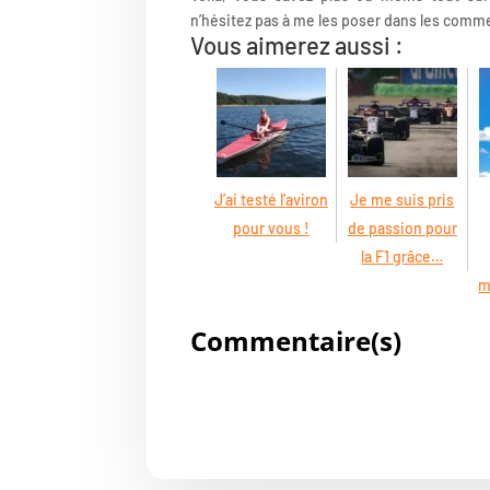
n’hésitez pas à me les poser dans les comm
Vous aimerez aussi :
J’ai testé l’aviron
Je me suis pris
pour vous !
de passion pour
la F1 grâce…
m
Commentaire(s)