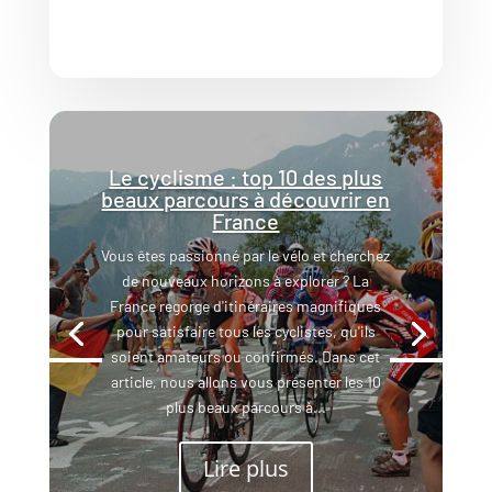
Le cyclisme : top 10 des plus
beaux parcours à découvrir en
France
Vous êtes passionné par le vélo et cherchez
de nouveaux horizons à explorer ? La
France regorge d'itinéraires magnifiques
pour satisfaire tous les cyclistes, qu'ils
soient amateurs ou confirmés. Dans cet
article, nous allons vous présenter les 10
plus beaux parcours à...
Lire plus