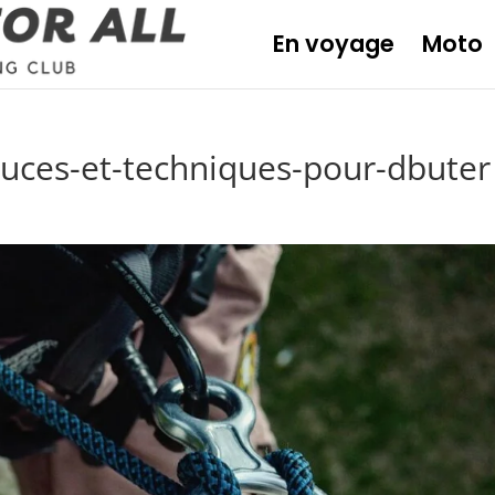
En voyage
Moto
tuces-et-techniques-pour-dbuter